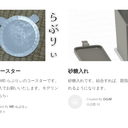
ースター
砂糖入れ
私、ME-らぶりぃのコースターです。
砂糖入れです。結合すれば、親指
人でお願いいたします。モデリン
れるようになります。
ちら↓
Created By
OGAF
出品数 41
ted By
ME-らぶりぃ
数 9