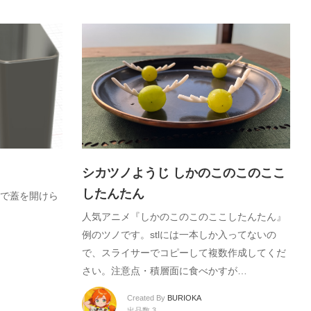
シカツノようじ しかのこのこのここ
したんたん
で蓋を開けら
人気アニメ『しかのこのこのここしたんたん』
例のツノです。stlには一本しか入ってないの
で、スライサーでコピーして複数作成してくだ
さい。注意点・積層面に食べかすが…
Created By
BURIOKA
出品数 3