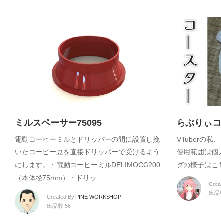
ミルスペーサー75095
らぶりぃコ
電動コーヒーミルとドリッパーの間に設置し挽
VTuberの
いたコーヒー豆を直接ドリッパーで受けるよう
使用範囲は個
にします。・電動コーヒーミルDELIMOCG200
グの様子はこ
（本体径75mm）・ドリッ…
Crea
出品
Created By
PINE WORKSHOP
出品数 56