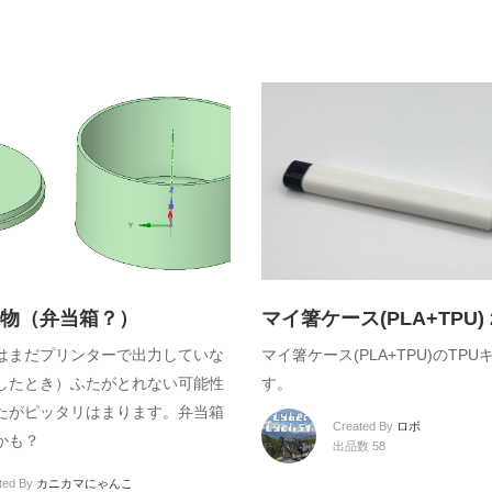
物（弁当箱？）
マイ箸ケース(PLA+TPU) 2
はまだプリンターで出力していな
マイ箸ケース(PLA+TPU)のTP
したとき）ふたがとれない可能性
す。
たがピッタリはまります。弁当箱
Created By
ロボ
かも？
出品数 58
ted By
カニカマにゃんこ