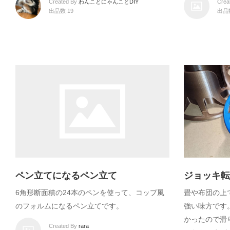
Created By
わんことにゃんことDIY
Crea
出品数 19
出品数
ペン立てになるペン立て
ジョッキ転倒
6角形断面積の24本のペンを使って、コップ風
畳や布団の上
のフォルムになるペン立てです。
強い味方です。
かったので滑
Created By
rara