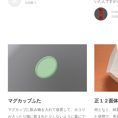
いたんですが
出品数 2
Crea
出品数
マグカップふた
正１２面体
マグカップに飲み物を入れて放置して、ホコリ
何となく、綺
が入ったり猫に飲まれたりしないように蓋にで
た状態で、意