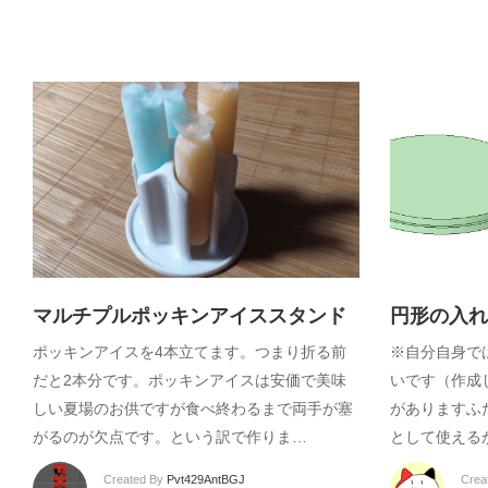
マルチプルポッキンアイススタンド
円形の入れ
ポッキンアイスを4本立てます。つまり折る前
※自分自身で
だと2本分です。ポッキンアイスは安価で美味
いです（作成
しい夏場のお供ですが食べ終わるまで両手が塞
がありますふ
がるのが欠点です。という訳で作りま…
として使える
Created By
Pvt429AntBGJ
Crea