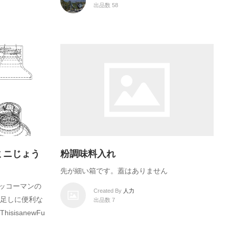
出品数 58
ミニじょう
粉調味料入れ
先が細い箱です。蓋はありません
キッコーマンの
Created By
人力
足しに便利な
出品数 7
isanewFu