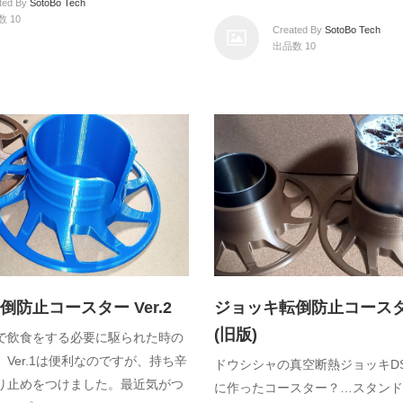
ted By
SotoBo Tech
 10
Created By
SotoBo Tech
出品数 10
防止コースター Ver.2
ジョッキ転倒防止コースター 
(旧版)
で飲食をする必要に駆られた時の
Ver.1は便利なのですが、持ち辛
ドウシシャの真空断熱ジョッキDSS
り止めをつけました。最近気がつ
に作ったコースター？…スタンド