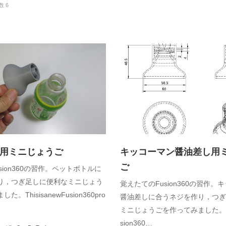
数 6
ル用ミニじょうご
キッコーマン醤油差し用
ご
sion360の習作。ペットボトルに
り，つぎ足しに便利なミニじょう
覚えたてのFusion360の習作。
。ThisisanewFusion360pro
醤油差しに合うネジを作り，つぎ
ミニじょうごを作ってみました。This
sion360…