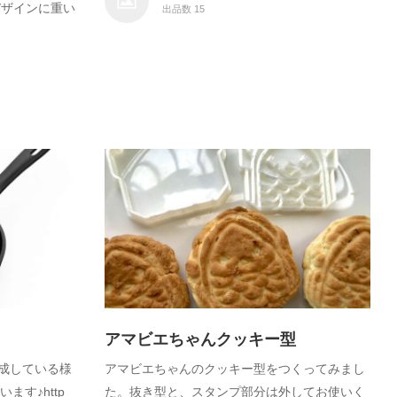
デザインに重い
出品数 15
アマビエちゃんクッキー型
作成している様
アマビエちゃんのクッキー型をつくってみまし
ます♪http
た。抜き型と、スタンプ部分は外してお使いく