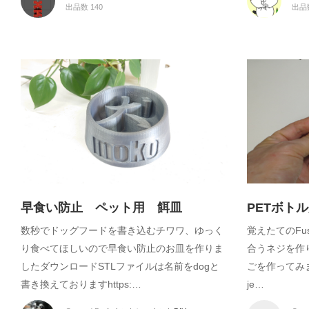
出品数 140
出品
早食い防止 ペット用 餌皿
PETボト
数秒でドッグフードを書き込むチワワ、ゆっく
覚えたてのFu
り食べてほしいので早食い防止のお皿を作りま
合うネジを作
したダウンロードSTLファイルは名前をdogと
ごを作ってみました
書き換えておりますhttps:…
je…