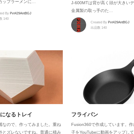
カップラーメンに…
J-600MTは背が高く頭が大きい
金属製の取っ手のた…
ted By
Pvt429AntBGJ
 140
Created By
Pvt429AntBGJ
出品数 140
になるトレイ
フライパン
麗なので、作ってみました。重ね
Fusion360で作成しています。
外とズレないですね。普通に積み
子をYouTubeに動画をアップしてい