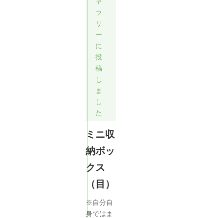
ャ
ラ
リ
ー
に
投
稿
し
ま
し
た
ミニ収
納ボッ
クス
（目）
※自分自
身ではま