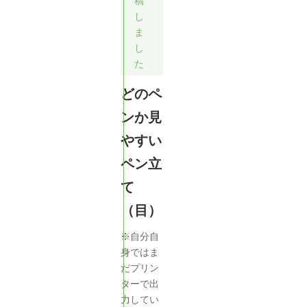
稿
し
ま
し
た
どのペ
ンか見
やすい
ペン立
て
（目）
※自分自
身ではま
だプリン
ターで出
力してい