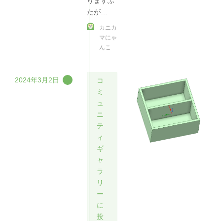
りますふ
たが…
カニカ
マにゃ
んこ
2024年3月2日
コ
ミ
ュ
ニ
テ
ィ
ギ
ャ
ラ
リ
ー
に
投