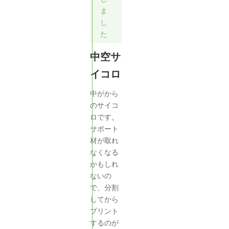
ま
し
た
中空サ
イコロ
中がから
のサイコ
ロです。
サポート
材が取れ
なくなる
かもしれ
ないの
で、分割
してから
プリント
するのが