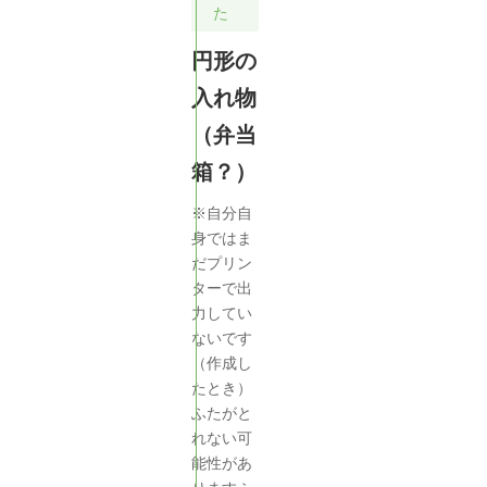
た
円形の
入れ物
（弁当
箱？）
※自分自
身ではま
だプリン
ターで出
力してい
ないです
（作成し
たとき）
ふたがと
れない可
能性があ