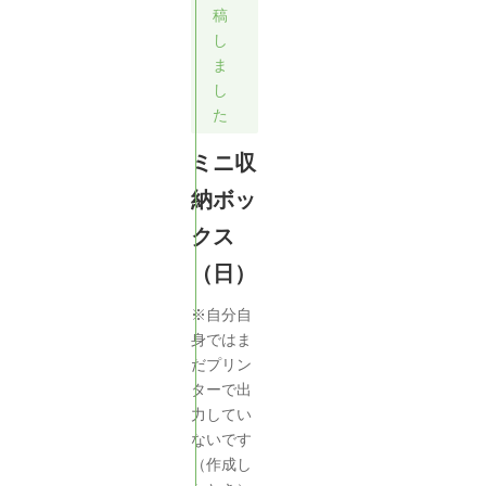
稿
し
ま
し
た
ミニ収
納ボッ
クス
（日）
※自分自
身ではま
だプリン
ターで出
力してい
ないです
（作成し