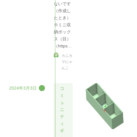
ないです
（作成し
たとき）
※ミニ収
納ボック
ス（目）
（https…
カニカ
マにゃ
んこ
2024年3月3日
コ
ミ
ュ
ニ
テ
ィ
ギ