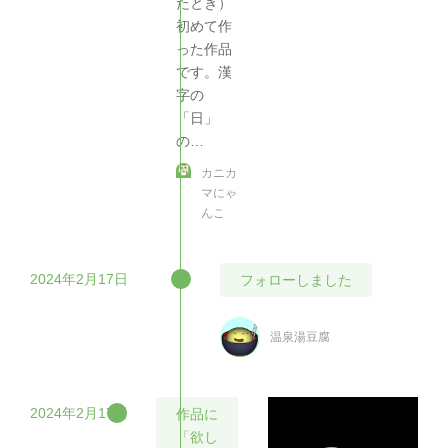
たとき）
初めて作
った作品
です。漢
字の
「日」
の…
カニカ
マにゃ
んこ
2024年2月17日
フォローしました
温泉湯豆腐
2024年2月17日
作品に
「欲し