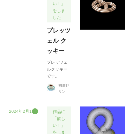
い！」
をしま
した
プレッツ
ェル ク
ッキー
プレッツェ
ルクッキー
です。
初瀬野
リン
2024年2月17日
作品に
「欲し
い！」
をしま