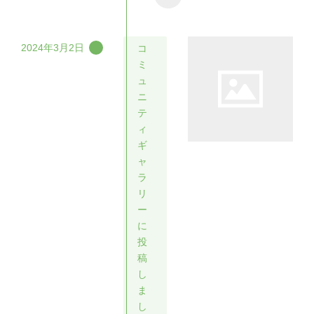
2024年3月2日
コ
ミ
ュ
ニ
テ
ィ
ギ
ャ
ラ
リ
ー
に
投
稿
し
ま
し