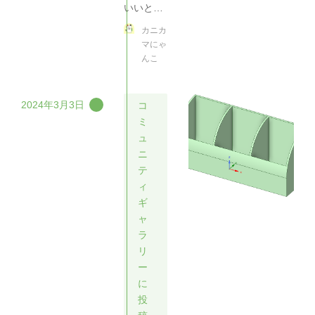
いいと…
カニカ
マにゃ
んこ
2024年3月3日
コ
ミ
ュ
ニ
テ
ィ
ギ
ャ
ラ
リ
ー
に
投