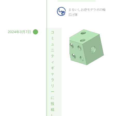
まるいしお@モデラボの輪
広げ隊
2024年3月7日
コ
ミ
ュ
ニ
テ
ィ
ギ
ャ
ラ
リ
ー
に
投
稿
し