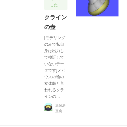
した
クライン
の壺
[モデリング
のみで私自
身は出力し
て検証して
いないデー
タです]メビ
ウスの輪の
立体版と言
われるクラ
インの…
温泉湯
豆腐