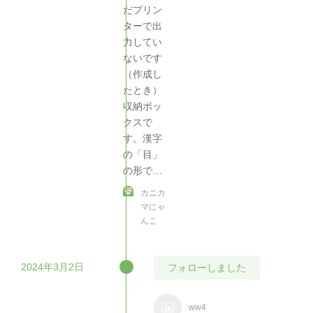
だプリン
ターで出
力してい
ないです
（作成し
たとき）
収納ボッ
クスで
す。漢字
の「目」
の形で…
カニカ
マにゃ
んこ
2024年3月2日
フォローしました
ww4