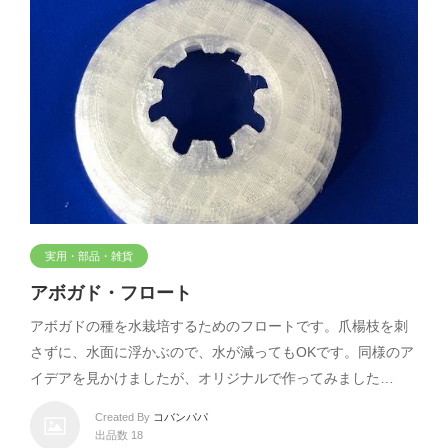
実用・部品・雑貨
アボガド・フロート
アボガドの種を水栽培するためのフロートです。爪楊枝を刺
さずに、水面に浮かぶので、水が減ってもOKです。同様のア
イデアを見かけましたが、オリジナルで作ってみました…
Created By
コバンパパ
出品数 18