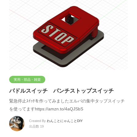
実用・部品・雑貨
パドルスイッチ パンチストップスイッチ
緊急停止ｽｲｯﾁを作ってみましたエルパの集中タップスイッチ
を使ってますhttps://amzn.to/4aQJSbS
Created By
わんことにゃんことDIY
出品数 19