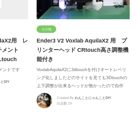
その他
uilaX2用 レ
Ender3 V2 Voxlab AquilaX2 用 プ
ッチメント
リンターヘッド CRtouch高さ調整機
touch
能付き
ッチメントです
VoxlabAquilaX2に3dtouchを付けオートレベリ
ング化しましたどのサイトを見ても3Ⅾtouchの
とDIY
上下調整が出来るヘッドが無かったので自作
Created By
わんことにゃんことDIY
出品数 19