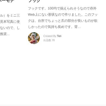
パーモデ
フック
フックです。100均で揃えられそうなので存外
Web上にない形状なので作りました。このフッ
ル）をミニ三
クは、台所でちょっと爪の部分が長いものが欲
見本写真に使
しかったので気持ち長めです。背…
ないので、し
推奨…
Created By
Ten
出品数 78