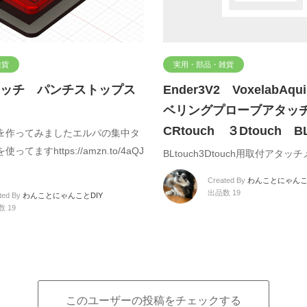
雑貨
実用・部品・雑貨
ッチ パンチストップス
Ender3V2 VoxelabAq
ベリングプローブアタ
CRtouch ３Dtouch BL
ﾁを作ってみましたエルパの集中タ
てますhttps://amzn.to/4aQJ
BLtouch3Ⅾtouch用取付アタ
Created By
わんことにゃんこ
出品数 19
ted By
わんことにゃんことDIY
 19
このユーザーの投稿をチェックする