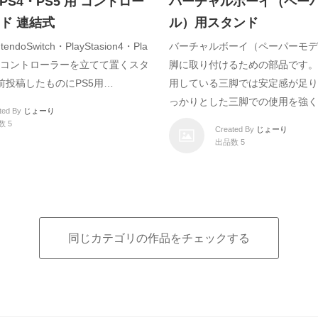
・PS4・PS5 用 コントロー
バーチャルボーイ（ペー
ド 連結式
ル）用スタンド
ndoSwitch・PlayStasion4・Pla
バーチャルボーイ（ペーパーモデ
n5）用コントローラーを立てて置くスタ
脚に取り付けるための部品です。
前投稿したものにPS5用…
用している三脚では安定感が足り
っかりとした三脚での使用を強く
ted By
じょーり
数 5
Created By
じょーり
出品数 5
同じカテゴリの作品をチェックする