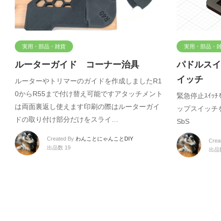
実用・部品・雑貨
実用・部品・
ルーターガイド コーナー治具
パドルスイ
イッチ
ルーターやトリマーのガイドを作成しましたR1
0からR55まで付け替え可能ですアタッチメント
緊急停止ｽｲｯ
は両面裏返し使えます印刷の際はルーターガイ
ップスイッチを使っ
ドの取り付け部分だけをスライ…
SbS
Created By
わんことにゃんことDIY
Crea
出品数 19
出品数