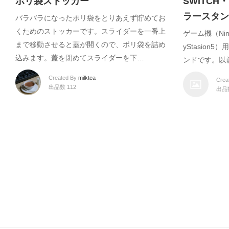
ポリ袋ストッカー
SWITCH
ラースタン
バラバラになったポリ袋をとりあえず貯めてお
くためのストッカーです。スライダーを一番上
ゲーム機（Ninte
まで移動させると蓋が開くので、ポリ袋を詰め
yStasio
込みます。蓋を閉めてスライダーを下…
ンドです。以
Created By
milktea
Crea
出品数 112
出品