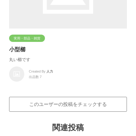
実用・部品・雑貨
小型櫛
丸い櫛です
Created By
人力
出品数 7
このユーザーの投稿をチェックする
関連投稿