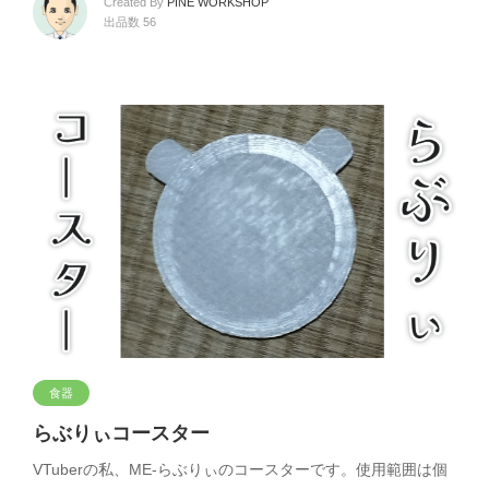
Created By
PINE WORKSHOP
出品数 56
食器
らぶりぃコースター
VTuberの私、ME-らぶりぃのコースターです。使用範囲は個