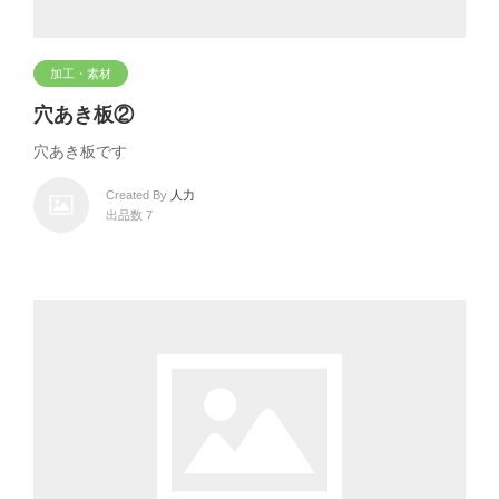
加工・素材
穴あき板②
穴あき板です
Created By
人力
出品数 7