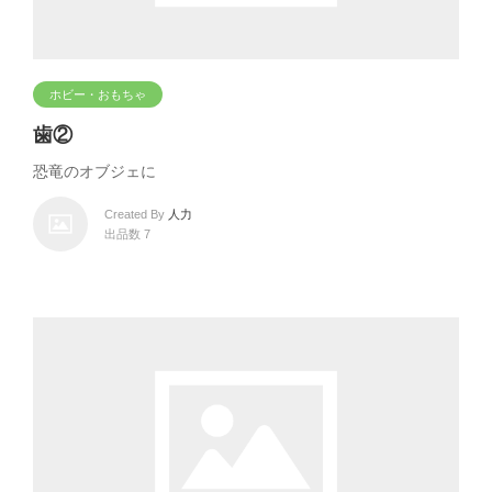
ホビー・おもちゃ
歯②
恐竜のオブジェに
Created By
人力
出品数 7