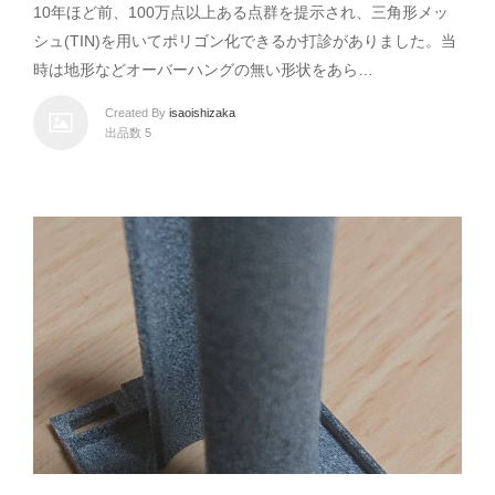
10年ほど前、100万点以上ある点群を提示され、三角形メッ
シュ(TIN)を用いてポリゴン化できるか打診がありました。当
時は地形などオーバーハングの無い形状をあら…
Created By
isaoishizaka
出品数 5