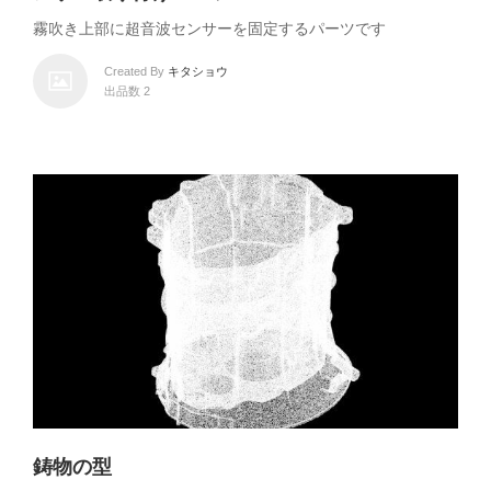
霧吹き上部に超音波センサーを固定するパーツです
Created By
キタショウ
出品数 2
鋳物の型