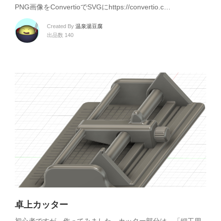
PNG画像をConvertioでSVGにhttps://convertio.c…
Created By
温泉湯豆腐
出品数 140
卓上カッター
初心者ですが、作ってみました。カッター部分は、「細工用