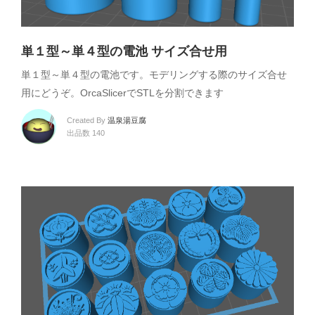
単１型～単４型の電池 サイズ合せ用
単１型～単４型の電池です。モデリングする際のサイズ合せ
用にどうぞ。OrcaSlicerでSTLを分割できます
Created By
温泉湯豆腐
出品数 140