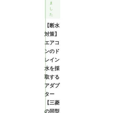
ま
し
た
【断水
対策】
エアコ
ンのド
レイン
水を採
取する
アダプ
ター
【三菱
の同型