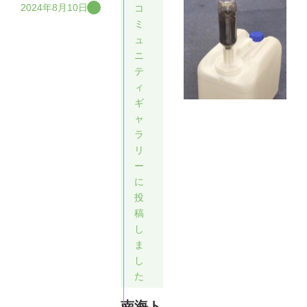
2024年8月10日
コ
ミ
ュ
ニ
テ
ィ
ギ
ャ
ラ
リ
ー
に
投
稿
し
ま
し
た
南海ト