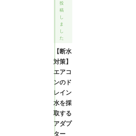
投
稿
し
ま
し
た
【断水
対策】
エアコ
ンのド
レイン
水を採
取する
アダプ
ター