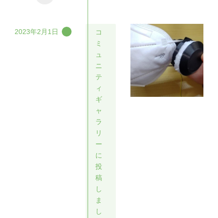
2023年2月1日
コ
ミ
ュ
ニ
テ
ィ
ギ
ャ
ラ
リ
ー
に
投
稿
し
ま
し