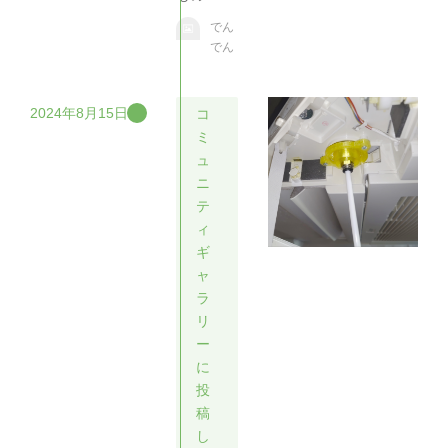
でん
でん
2024年8月15日
コ
ミ
ュ
ニ
テ
ィ
ギ
ャ
ラ
リ
ー
に
投
稿
し