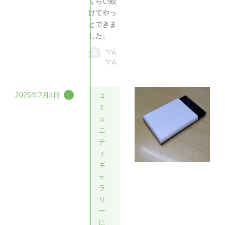
くらい続
けてやっ
とできま
した。
でん
でん
2025年7月4日
コ
ミ
ュ
ニ
テ
ィ
ギ
ャ
ラ
リ
ー
に