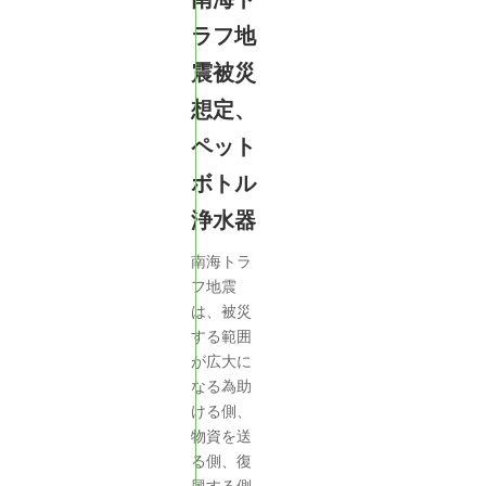
ラフ地
震被災
想定、
ペット
ボトル
浄水器
南海トラ
フ地震
は、被災
する範囲
が広大に
なる為助
ける側、
物資を送
る側、復
興する側