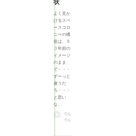
状
よく見か
けるスペ
ースコロ
ニーの構
造は、５
０年前の
イメージ
のまま
で・・・
ずーっと
違うだ
ろ・・・
と思い
な…
でん
でん