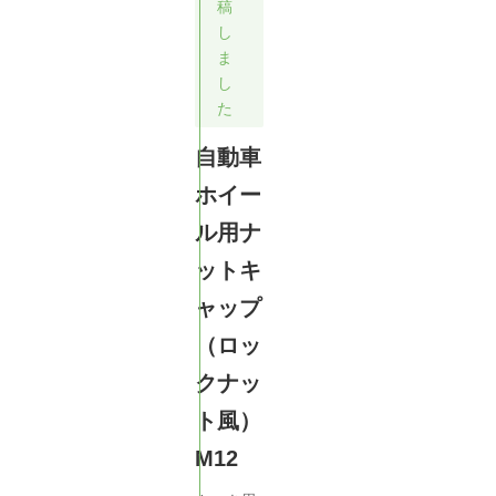
稿
し
ま
し
た
自動車
ホイー
ル用ナ
ットキ
ャップ
（ロッ
クナッ
ト風）
M12