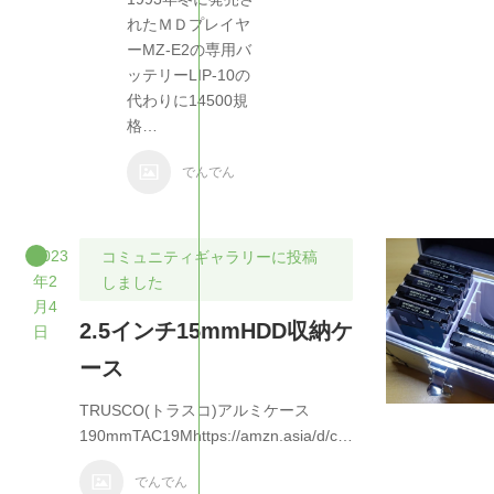
れたＭＤプレイヤ
ーMZ-E2の専用バ
ッテリーLIP-10の
代わりに14500規
格…
でんでん
2023
コミュニティギャラリーに投稿
年2
しました
月4
2.5インチ15mmHDD収納ケ
日
ース
TRUSCO(トラスコ)アルミケース
190mmTAC19Mhttps://amzn.asia/d/c…
でんでん