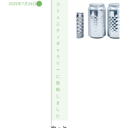
2025年7月24日
コ
ミ
ュ
ニ
テ
ィ
ギ
ャ
ラ
リ
ー
に
投
稿
し
ま
し
た