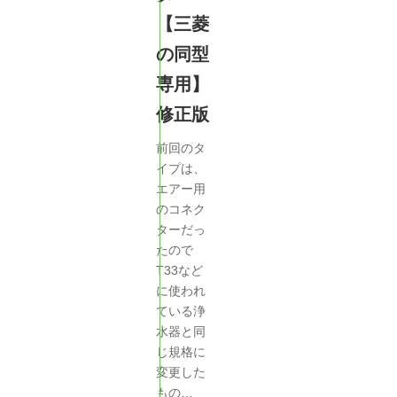
【三菱
の同型
専用】
修正版
前回のタ
イプは、
エアー用
のコネク
ターだっ
たので
T33など
に使われ
ている浄
水器と同
じ規格に
変更した
もの…