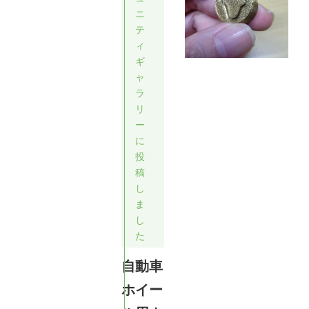
ニ
テ
ィ
ギ
ャ
ラ
リ
ー
に
投
稿
し
ま
し
た
自動車
ホイー