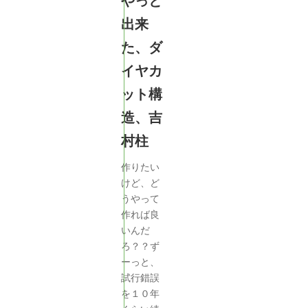
やっと
出来
た、ダ
イヤカ
ット構
造、吉
村柱
作りたい
けど、ど
うやって
作れば良
いんだ
ろ？？ず
ーっと、
試行錯誤
を１０年