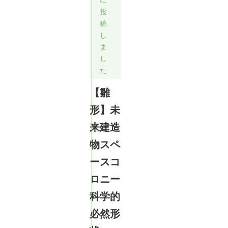
投
稿
し
ま
し
た
【雛
形】未
来建造
物スペ
ースコ
ロニー
科学的
必然形