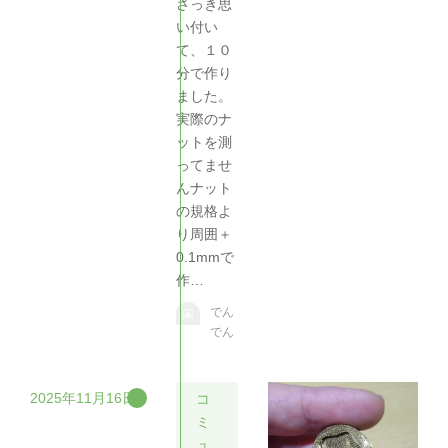
さっき思
い付い
て、１０
分で作り
ました。
実際のナ
ットを測
ってませ
んナット
の規格よ
り周囲＋
0.1mmで
作…
でん
でん
2025年11月16日
コ
ミ
ュ