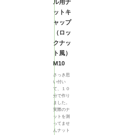
ル用ナ
ットキ
ャップ
（ロッ
クナッ
ト風）
M10
さっき思
い付い
て、１０
分で作り
ました。
実際のナ
ットを測
ってませ
んナット