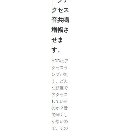
クセス
音共鳴
増幅さ
せま
す。
HDDのア
クセスラ
ンプが無
く、どん
な頻度で
アクセス
している
のか？音
で聞くし
かないの
で、その