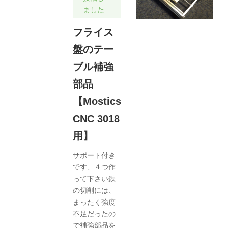
ました
フライス
盤のテー
ブル補強
部品
【Mostics
CNC 3018
用】
サポート付き
です、４つ作
って下さい鉄
の切削には、
まったく強度
不足だったの
で補強部品を