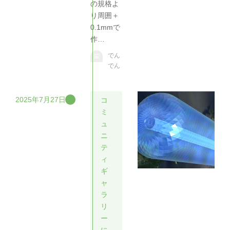
の規格よ
り周囲＋
0.1mmで
作…
でん
でん
2025年7月27日
コ
ミ
ュ
ニ
テ
ィ
ギ
ャ
ラ
リ
ー
に