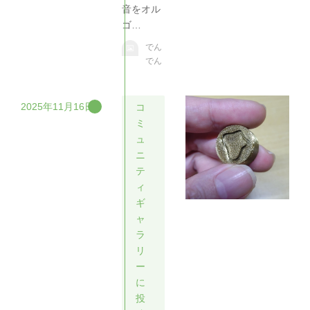
音をオル
ゴ…
でん
でん
2025年11月16日
コ
ミ
ュ
ニ
テ
ィ
ギ
ャ
ラ
リ
ー
に
投