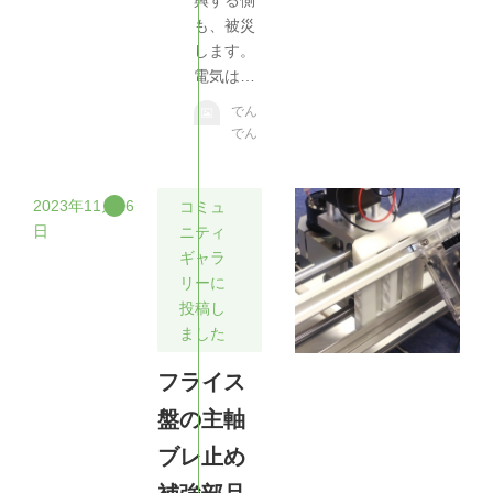
も、被災
します。
電気は…
でん
でん
2023年11月26
コミュ
日
ニティ
ギャラ
リーに
投稿し
ました
フライス
盤の主軸
ブレ止め