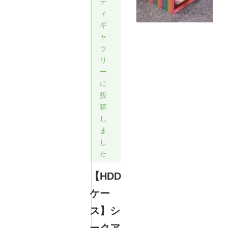
テ
ィ
ギ
ャ
ラ
リ
ー
に
投
稿
し
ま
し
た
【HDD
ケー
ス】シ
ークア