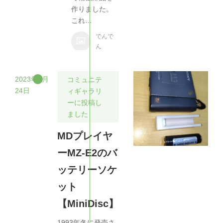
作りました。
これ…
でんで
ん
2023年9月
コミュニテ
24日
ィギャラリ
ーに投稿し
ました
MDプレイヤ
ーMZ-E2のバ
ッテリーソケ
ット
【MiniDisc】
1993年冬に発売さ