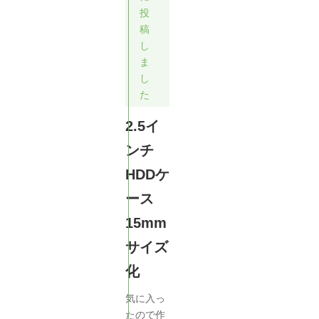
投
稿
し
ま
し
た
2.5イ
ンチ
HDDケ
ース
15mm
サイズ
化
気に入っ
たので作