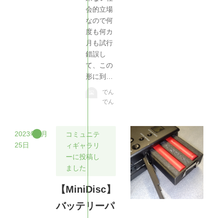
会的立場
なので何
度も何カ
月も試行
錯誤し
て、この
形に到…
でん
でん
2023年1月
コミュニテ
25日
ィギャラリ
ーに投稿し
ました
【MiniDisc】
バッテリーパ