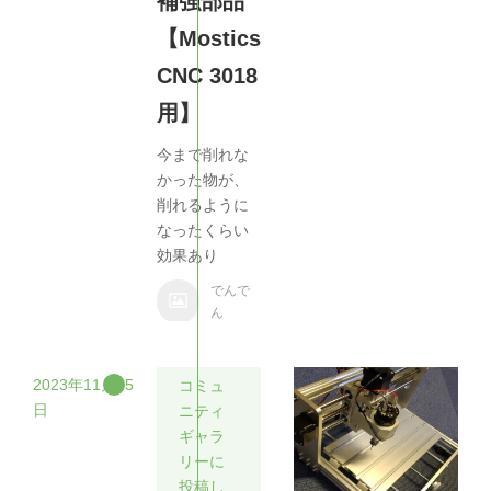
補強部品
【Mostics
CNC 3018
用】
今まで削れな
かった物が、
削れるように
なったくらい
効果あり
でんで
ん
2023年11月25
コミュ
日
ニティ
ギャラ
リーに
投稿し