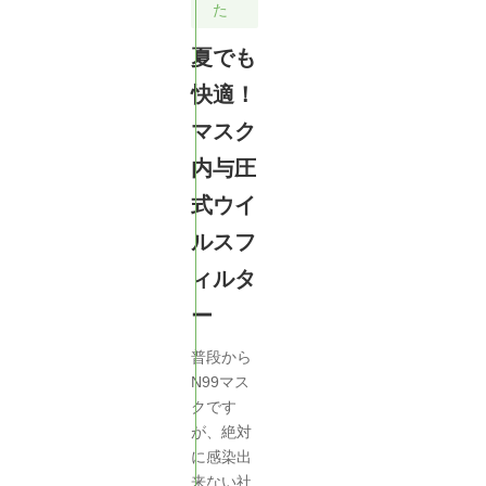
た
夏でも
快適！
マスク
内与圧
式ウイ
ルスフ
ィルタ
ー
普段から
N99マス
クです
が、絶対
に感染出
来ない社