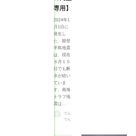
専用】
2024年1
月1日に
発生し
た、能登
半島地震
は、現在
８月１５
日でも断
水が続い
ていま
す。南海
トラフ地
震は…
でん
でん