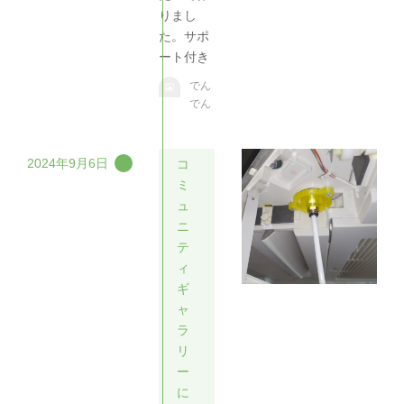
りまし
た。サポ
ート付き
でん
でん
2024年9月6日
コ
ミ
ュ
ニ
テ
ィ
ギ
ャ
ラ
リ
ー
に