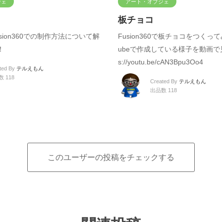
ジェ
アート・オブジェ
板チョコ
Fusion360での制作方法について解
Fusion360で板チョコをつくって
！
ubeで作成している様子を動画で見
s://youtu.be/cAN3Bpu3Oo4
ted By
テルえもん
 118
Created By
テルえもん
出品数 118
このユーザーの投稿をチェックする