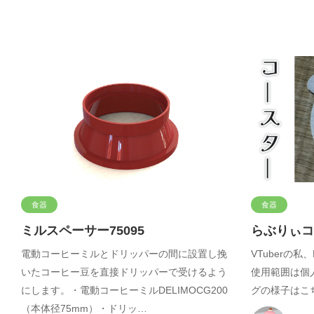
食器
食器
ミルスペーサー75095
らぶりぃコ
電動コーヒーミルとドリッパーの間に設置し挽
VTuberの
いたコーヒー豆を直接ドリッパーで受けるよう
使用範囲は個
にします。・電動コーヒーミルDELIMOCG200
グの様子はこ
（本体径75mm）・ドリッ…