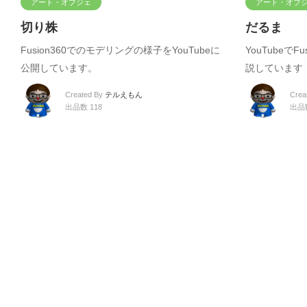
アート・オブジェ
アート・オブ
切り株
だるま
Fusion360でのモデリングの様子をYouTubeに
YouTubeで
公開しています。
説しています
Created By
テルえもん
Crea
出品数 118
出品数