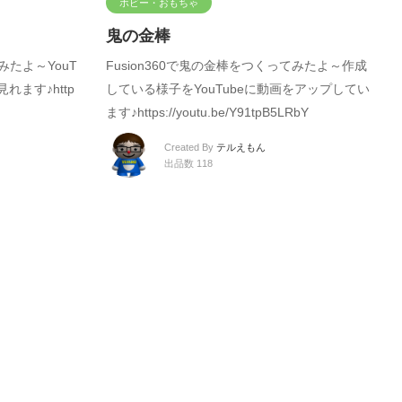
ホビー・おもちゃ
鬼の金棒
みたよ～YouT
Fusion360で鬼の金棒をつくってみたよ～作成
れます♪http
している様子をYouTubeに動画をアップしてい
ます♪https://youtu.be/Y91tpB5LRbY
Created By
テルえもん
出品数 118