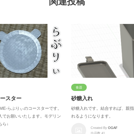
関連投稿
食器
ースター
砂糖入れ
私、ME-らぶりぃのコースターです。
砂糖入れです。結合すれば、親指
人でお願いいたします。モデリン
れるようになります。
ちら↓
Created By
OGAF
出品数 41