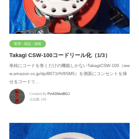
実用・部品・雑貨
Takagi CSW-100コードリール化（1/3）
単純にコードを巻くだけの機能しかないTakagiCSW-100（ww
w.amazon.co.jp/dp/B071HV8SM5）を側面にコンセントを挿
せるコードリ…
Created By
Pvt429AntBGJ
出品数 140