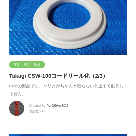
実用・部品・雑貨
Takagi CSW-100コードリール化（2/3）
中間の部品です。バリとかちゃんと取らないと上手く動作し
ません。
Created By
Pvt429AntBGJ
出品数 140