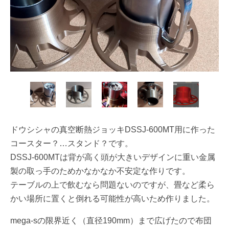
ドウシシャの真空断熱ジョッキDSSJ-600MT用に作った
コースター？…スタンド？です。
DSSJ-600MTは背が高く頭が大きいデザインに重い金属
製の取っ手のためかなかなか不安定な作りです。
テーブルの上で飲むなら問題ないのですが、畳など柔ら
かい場所に置くと倒れる可能性が高いため作りました。
mega-sの限界近く（直径190mm）まで広げたので布団