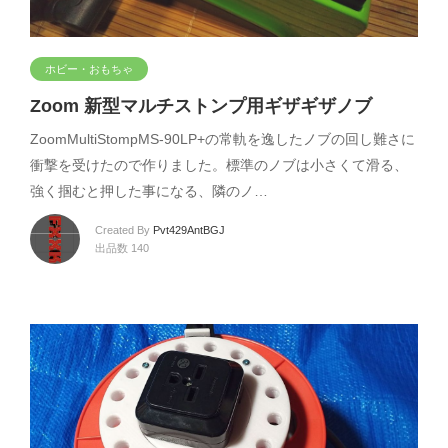
ホビー・おもちゃ
Zoom 新型マルチストンプ用ギザギザノブ
ZoomMultiStompMS-90LP+の常軌を逸したノブの回し難さに
衝撃を受けたので作りました。標準のノブは小さくて滑る、
強く掴むと押した事になる、隣のノ…
Created By
Pvt429AntBGJ
出品数 140