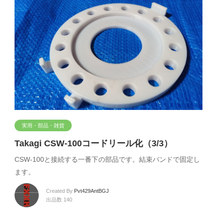
実用・部品・雑貨
Takagi CSW-100コードリール化（3/3）
CSW-100と接続する一番下の部品です。結束バンドで固定し
ます。
Created By
Pvt429AntBGJ
出品数 140