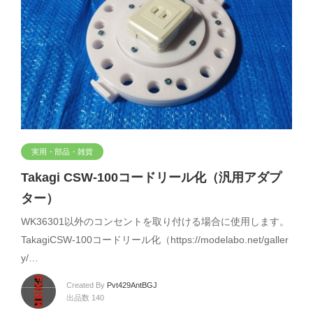
実用・部品・雑貨
Takagi CSW-100コードリール化（汎用アダプ
ター）
WK36301以外のコンセントを取り付ける場合に使用します。
TakagiCSW-100コードリール化（https://modelabo.net/galler
y/…
Created By
Pvt429AntBGJ
出品数 140