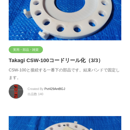
実用・部品・雑貨
Takagi CSW-100コードリール化（3/3）
CSW-100と接続する一番下の部品です。結束バンドで固定し
ます。
Created By
Pvt429AntBGJ
出品数 140