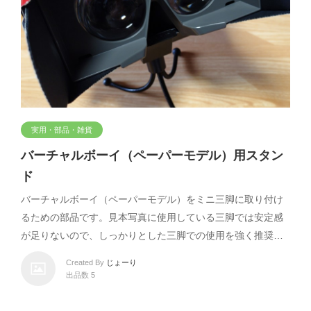
実用・部品・雑貨
バーチャルボーイ（ペーパーモデル）用スタン
ド
バーチャルボーイ（ペーパーモデル）をミニ三脚に取り付け
るための部品です。見本写真に使用している三脚では安定感
が足りないので、しっかりとした三脚での使用を強く推奨…
Created By
じょーり
出品数 5