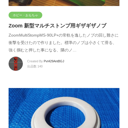
ホビー・おもちゃ
Zoom 新型マルチストンプ用ギザギザノブ
ZoomMultiStompMS-90LP+の常軌を逸したノブの回し難さに
衝撃を受けたので作りました。標準のノブは小さくて滑る、
強く掴むと押した事になる、隣のノ…
Created By
Pvt429AntBGJ
出品数 140