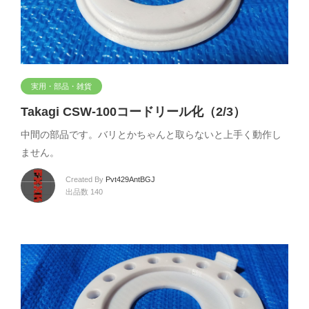
実用・部品・雑貨
Takagi CSW-100コードリール化（2/3）
中間の部品です。バリとかちゃんと取らないと上手く動作し
ません。
Created By
Pvt429AntBGJ
出品数 140