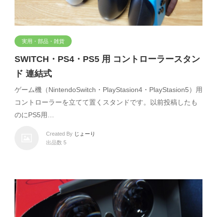
実用・部品・雑貨
SWITCH・PS4・PS5 用 コントローラースタン
ド 連結式
ゲーム機（NintendoSwitch・PlayStasion4・PlayStasion5）用
コントローラーを立てて置くスタンドです。以前投稿したも
のにPS5用…
Created By
じょーり
出品数 5