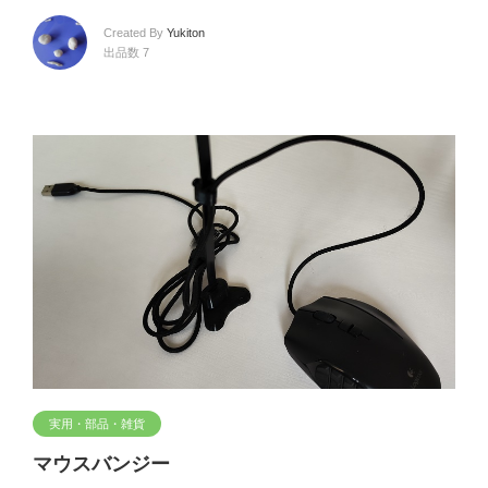
Created By
Yukiton
出品数 7
実用・部品・雑貨
マウスバンジー