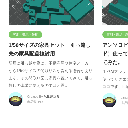
実用・部品・雑貨
実用・部品・
1/50サイズの家具セット 引っ越し
アンソロピ
先の家具配置検討用
ド）使って
てみた。 
新居に引っ越す際に、不動産屋や住宅メーカー
から1/50サイズの間取り図が貰える場合があり
生成AIアンソ
ます。その間取り図に家具を置いてみて、引っ
使ってリクエス
越しの準備に使えるのではと思い…
ココです。https
Created By
温泉湯豆腐
Crea
出品数 140
出品数