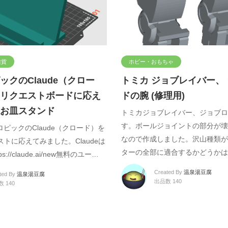
雑貨
ホビー・おもちゃ
ックのClaude（クロー
トミカ ジョブレイバー、
リクエストボードに応え
ドの腕 (修理用)
お皿スタンド
トミカジョブレイバー、ジョブロ
す。ボールジョイントの部分が壊
ロピックのClaude（クロード）を
なので作成しました。沢山種類が
トに応えてみました。Claudeは
ターの全部に適合するかどうかは
://claude.ai/new無料のユー…
Created By
温泉湯豆腐
ted By
温泉湯豆腐
出品数 140
 140