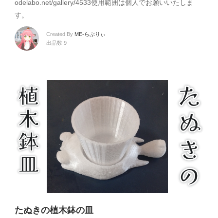
odelabo.net/gallery/4533使用範囲は個人でお願いいたしま
す。
Created By
ME-らぶりぃ
出品数 9
たぬきの植木鉢の皿