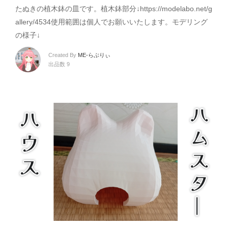
たぬきの植木鉢の皿です。植木鉢部分↓https://modelabo.net/g
allery/4534使用範囲は個人でお願いいたします。モデリング
の様子↓
Created By
ME-らぶりぃ
出品数 9