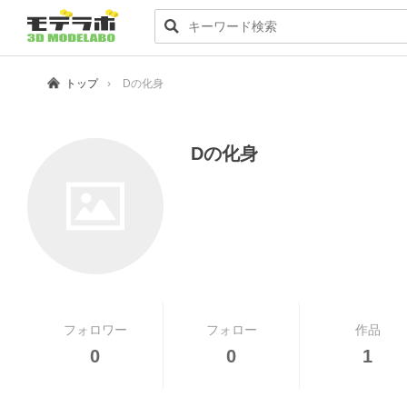
トップ
Dの化身
Dの化身
フォロワー
フォロー
作品
0
0
1