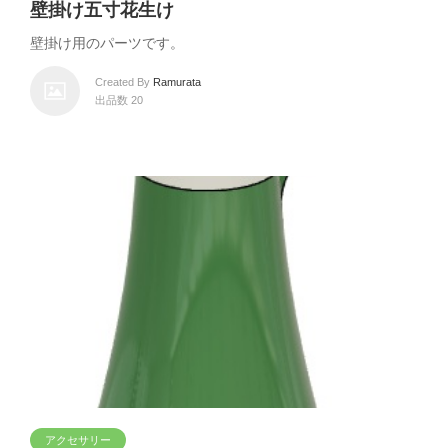
壁掛け五寸花生け
壁掛け用のパーツです。
Created By
Ramurata
出品数 20
アクセサリー