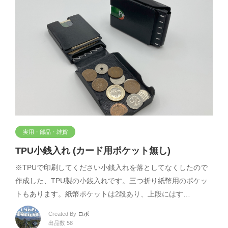
実用・部品・雑貨
TPU小銭入れ (カード用ポケット無し)
※TPUで印刷してください小銭入れを落としてなくしたので
作成した、TPU製の小銭入れです。三つ折り紙幣用のポケッ
トもあります。紙幣ポケットは2段あり、上段にはす…
Created By
ロボ
出品数 58