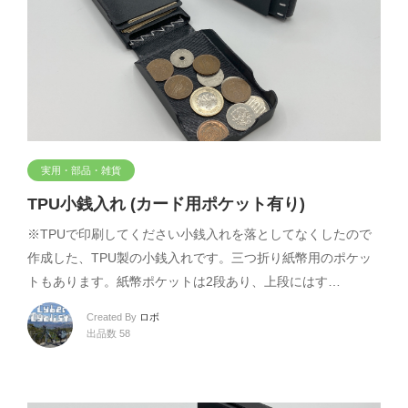
実用・部品・雑貨
TPU小銭入れ (カード用ポケット有り)
※TPUで印刷してください小銭入れを落としてなくしたので
作成した、TPU製の小銭入れです。三つ折り紙幣用のポケッ
トもあります。紙幣ポケットは2段あり、上段にはす…
Created By
ロボ
出品数 58