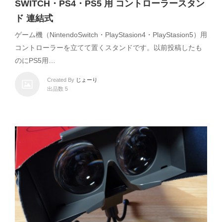
SWITCH・PS4・PS5 用 コントローラースタン
ド 連結式
ゲーム機（NintendoSwitch・PlayStasion4・PlayStasion5）用
コントローラーを立てて置くスタンドです。以前投稿したも
のにPS5用…
Created By
じょーり
出品数 5