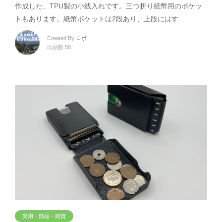
作成した、TPU製の小銭入れです。三つ折り紙幣用のポケッ
トもあります。紙幣ポケットは2段あり、上段にはす…
Created By
ロボ
出品数 58
実用・部品・雑貨