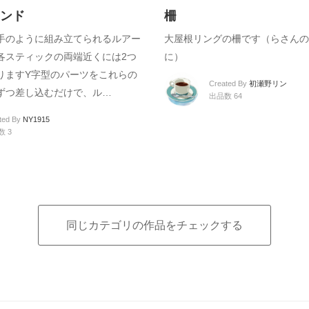
ンド
柵
手のように組み立てられるルアー
大屋根リングの柵です（らさんの
各スティックの両端近くには2つ
に）
りますY字型のパーツをこれらの
Created By
初瀬野リン
ずつ差し込むだけで、ル…
出品数 64
ted By
NY1915
数 3
同じカテゴリの作品をチェックする