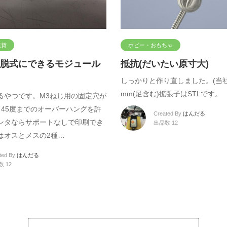
雑貨
ホビー・おもちゃ
脱式にできるモジュール
抵抗(だいたい原寸大)
しっかりと作り直しました。(当社比
mm(足含む)拡張子はSTLです。
るやつです。M3ねじ用の固定穴が
。45度までのオーバーハングを許
Created By
はんだる
ンタならサポートなしで印刷でき
出品数 12
はオスとメスの2種…
ted By
はんだる
 12