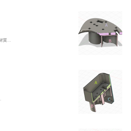
材質…
…