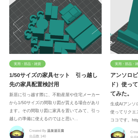
実用・部品・雑貨
実用・部品・
1/50サイズの家具セット 引っ越し
アンソロピ
先の家具配置検討用
ド）使って
てみた。 
新居に引っ越す際に、不動産屋や住宅メーカー
から1/50サイズの間取り図が貰える場合があり
生成AIアンソ
ます。その間取り図に家具を置いてみて、引っ
使ってリクエス
越しの準備に使えるのではと思い…
ココです。https
Created By
温泉湯豆腐
Crea
出品数 140
出品数