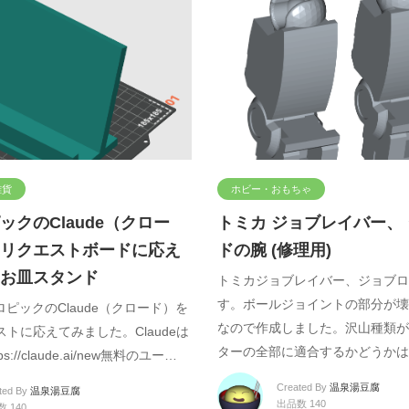
雑貨
ホビー・おもちゃ
ックのClaude（クロー
トミカ ジョブレイバー、
リクエストボードに応え
ドの腕 (修理用)
お皿スタンド
トミカジョブレイバー、ジョブロ
す。ボールジョイントの部分が壊
ロピックのClaude（クロード）を
なので作成しました。沢山種類が
トに応えてみました。Claudeは
ターの全部に適合するかどうかは
://claude.ai/new無料のユー…
Created By
温泉湯豆腐
ted By
温泉湯豆腐
出品数 140
 140