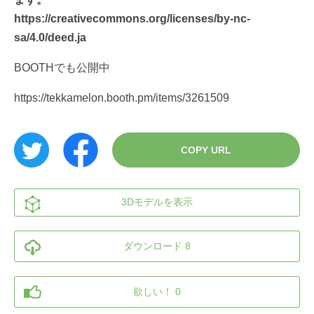
https://creativecommons.org/licenses/by-nc-
sa/4.0/deed.ja
BOOTHでも公開中
https://tekkamelon.booth.pm/items/3261509
COPY URL
3Dモデルを表示
ダウンロード 8
欲しい！ 0