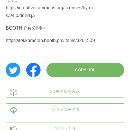
https://creativecommons.org/licenses/by-nc-
sa/4.0/deed.ja
BOOTHでも公開中
https://tekkamelon.booth.pm/items/3261509
COPY URL
3Dモデルを表示
ダウンロード 3
欲しい！ 0