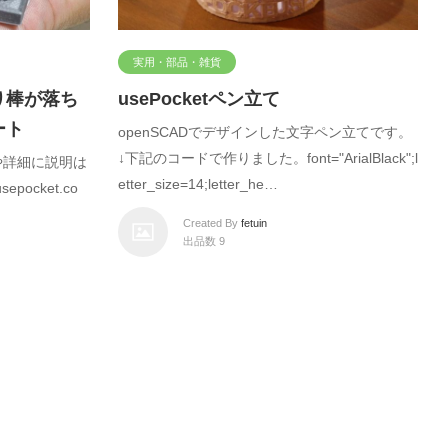
実用・部品・雑貨
り棒が落ち
usePocketペン立て
ート
openSCADでデザインした文字ペン立てです。
↓下記のコードで作りました。font="ArialBlack";l
ルや詳細に説明は
etter_size=14;letter_he…
pocket.co
Created By
fetuin
出品数 9