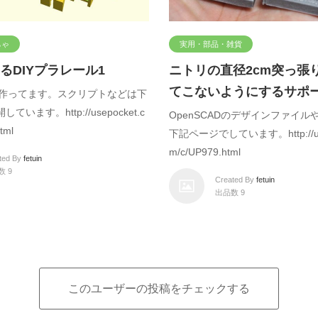
ちゃ
実用・部品・雑貨
るDIYプラレール1
ニトリの直径2cm突っ張
てこないようにするサポ
Dで作ってます。スクリプトなどは下
います。http://usepocket.c
OpenSCADのデザインファイ
tml
下記ページでしています。http://use
m/c/UP979.html
ted By
fetuin
数 9
Created By
fetuin
出品数 9
このユーザーの投稿をチェックする