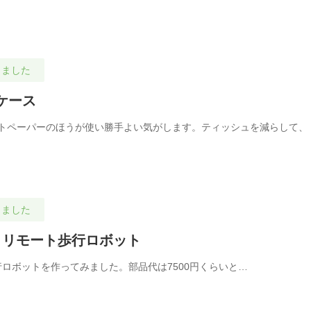
しました
ケース
トペーパーのほうが使い勝手よい気がします。ティッシュを減らして、
しました
coで動くリモート歩行ロボット
モート歩行ロボットを作ってみました。部品代は7500円くらいと…