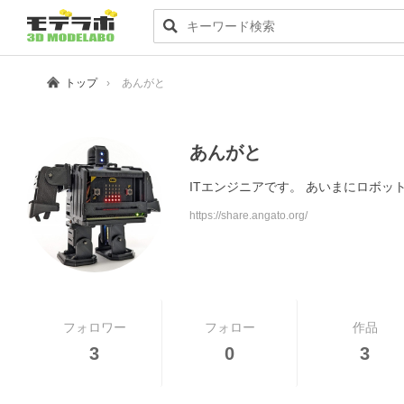
トップ
あんがと
あんがと
ITエンジニアです。 あいまにロボッ
https://share.angato.org/
フォロワー
フォロー
作品
3
0
3