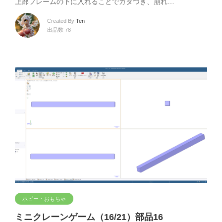
上部フレームの下に入れることでガタつき、崩れ…
Created By
Ten
出品数 78
ホビー・おもちゃ
ミニクレーンゲーム（16/21）部品16