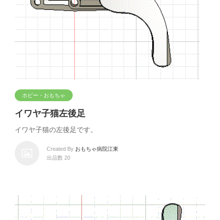
ホビー・おもちゃ
イワヤ子猫左後足
イワヤ子猫の左後足です。
Created By
おもちゃ病院江東
出品数 20