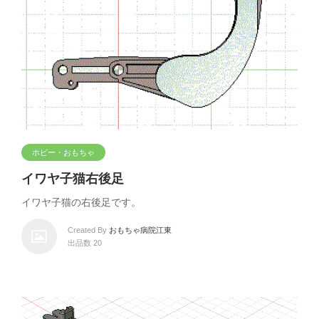
ホビー・おもちゃ
イワヤ子猫右後足
イワヤ子猫の右後足です。
Created By
おもちゃ病院江東
出品数 20