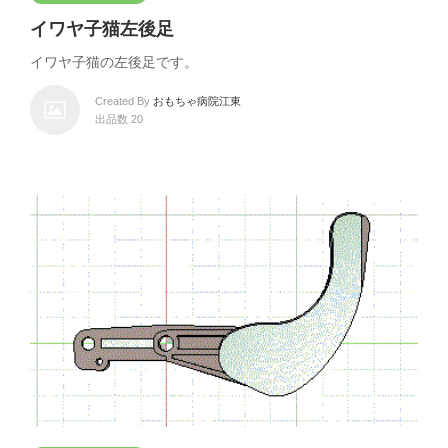
イワヤ子猫左後足
イワヤ子猫の左後足です。
Created By
おもちゃ病院江東
出品数 20