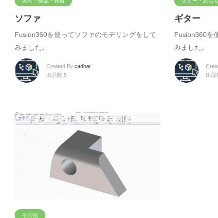
実用・部品・雑貨
ホビー・おも
ソファ
ギター
Fusion360を使ってソファのモデリングをして
Fusion3
みました。
みました。
Created By
cadhat
Crea
出品数 5
出品
その他