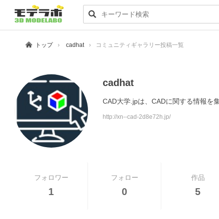
トップ
cadhat
コミュニティギャラリー投稿一覧
cadhat
CAD大学.jpは、CADに関する情報
http://xn--cad-2d8e72h.jp/
フォロワー
フォロー
作品
1
0
5