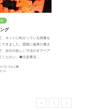
雑貨
ング
て、ネットに転がっている画像を
くできました。図面に歯車の書き
で、自分の欲しい寸法のギアベア
てください。◆注意事項…
ted By
りんご銃
 29
«
1
»