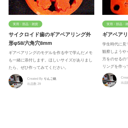
実用・部品・雑貨
実用・部品・
サイクロイド歯のギアベアリング外
ギアベアリ
形φ58/六角穴8mm
学生時代に見
観察しようや
ギアベアリングのモデルを作る中で学んだメモ
方をのせるの
も一緒に添付します。ほしいサイズがありまし
リングを作っ
たら、ぜひ作ってみてください。
Crea
Created By
りんご銃
出品数
出品数 29