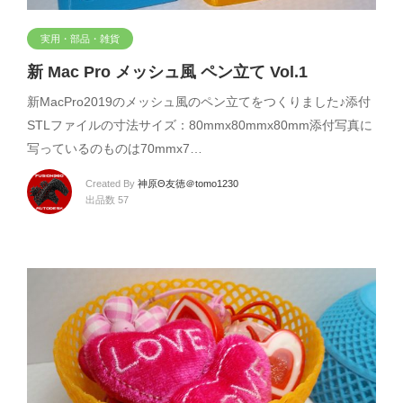
実用・部品・雑貨
新 Mac Pro メッシュ風 ペン立て Vol.1
新MacPro2019のメッシュ風のペン立てをつくりました♪添付
STLファイルの寸法サイズ：80mmx80mmx80mm添付写真に
写っているのものは70mmx7…
Created By
神原Θ友徳＠tomo1230
出品数 57