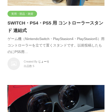
実用・部品・雑貨
SWITCH・PS4・PS5 用 コントローラースタン
ド 連結式
ゲーム機（NintendoSwitch・PlayStasion4・PlayStasion5）用
コントローラーを立てて置くスタンドです。以前投稿したも
のにPS5用…
Created By
じょーり
出品数 5