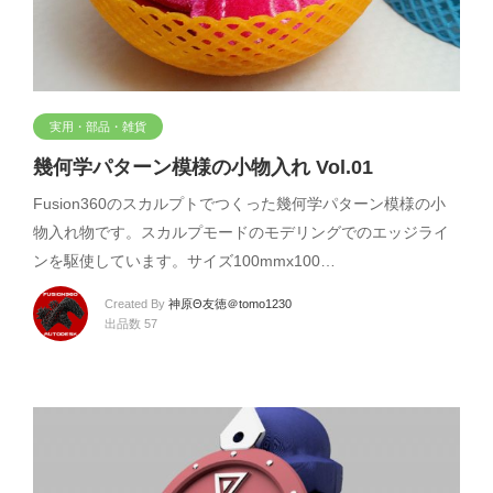
実用・部品・雑貨
幾何学パターン模様の小物入れ Vol.01
Fusion360のスカルプトでつくった幾何学パターン模様の小
物入れ物です。スカルプモードのモデリングでのエッジライ
ンを駆使しています。サイズ100mmx100…
Created By
神原Θ友徳＠tomo1230
出品数 57