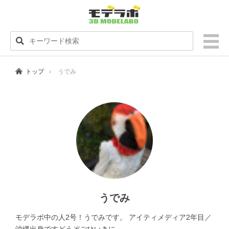
トップ
うでみ
うでみ
モデラボ中の人2号！うでみです。 アイティメディア2年目／
沖縄出身ですどうぞごひいきに