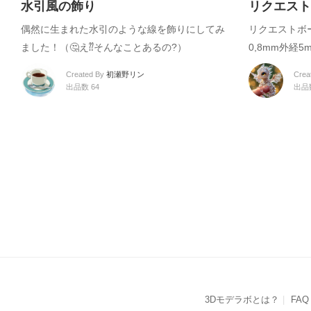
水引風の飾り
リクエスト
偶然に生まれた水引のような線を飾りにしてみ
リクエストボ
ました！（🤔え⁇そんなことあるの?）
0,8mm外経5
Created By
初瀬野リン
Crea
出品数 64
出品数
3Dモデラボとは？
FAQ