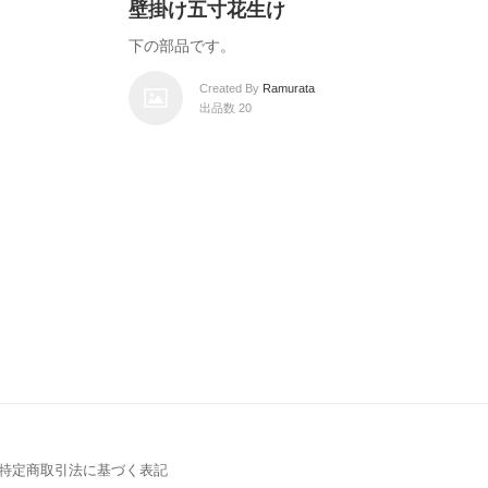
壁掛け五寸花生け
下の部品です。
Created By
Ramurata
出品数 20
特定商取引法に基づく表記