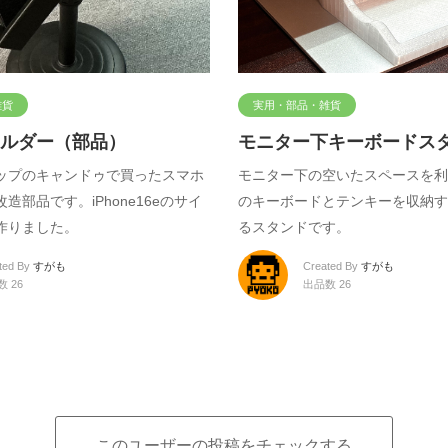
雑貨
実用・部品・雑貨
ルダー（部品）
モニター下キーボードス
ップのキャンドゥで買ったスマホ
モニター下の空いたスペースを利
造部品です。iPhone16eのサイ
のキーボードとテンキーを収納す
作りました。
るスタンドです。
ted By
すがも
Created By
すがも
 26
出品数 26
このユーザーの投稿をチェックする