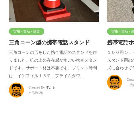
実用・部品・雑貨
実用・部品・
三角コーン型の携帯電話スタンド
携帯電話ホ
三角コーンの形をした携帯電話のスタンドを作
１００円ショ
りました。机の上の存在感がすごい携帯スタン
スタンド用の改
ドです。サポート材は不要です。プリント時間
ズに合わせて
は、インフィル１５％、プライムタワ…
Crea
出品数
Created By
すがも
出品数 26