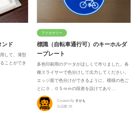
アクセサリー
タンド
標識（自転車通行可）のキーホルダ
ープレート
用して、薄型
ることができ
多色印刷用のデータがほしくて作りました。各
種スライサーで色分けして出力してください。
エッジ面で色分けができるように、模様の色ご
とに０．０５ｍｍの段差を設けてあり…
Created By
すがも
出品数 26