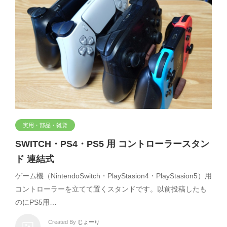
実用・部品・雑貨
SWITCH・PS4・PS5 用 コントローラースタン
ド 連結式
ゲーム機（NintendoSwitch・PlayStasion4・PlayStasion5）用
コントローラーを立てて置くスタンドです。以前投稿したも
のにPS5用…
Created By
じょーり