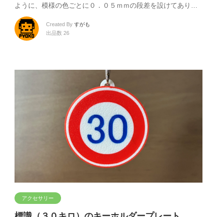
ように、模様の色ごとに０．０５ｍｍの段差を設けてあり…
Created By
すがも
出品数 26
アクセサリー
標識（３０キロ）のキーホルダープレート