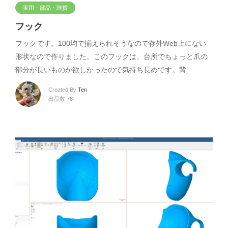
実用・部品・雑貨
フック
フックです。100均で揃えられそうなので存外Web上にない
形状なので作りました。このフックは、台所でちょっと爪の
部分が長いものが欲しかったので気持ち長めです。背…
Created By
Ten
出品数 78