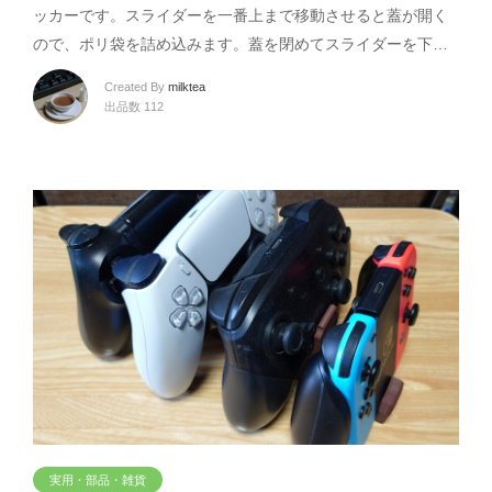
ッカーです。スライダーを一番上まで移動させると蓋が開く
ので、ポリ袋を詰め込みます。蓋を閉めてスライダーを下…
Created By
milktea
出品数 112
実用・部品・雑貨