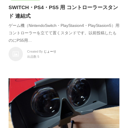
SWITCH・PS4・PS5 用 コントローラースタン
ド 連結式
ゲーム機（NintendoSwitch・PlayStasion4・PlayStasion5）用
コントローラーを立てて置くスタンドです。以前投稿したも
のにPS5用…
Created By
じょーり
出品数 5