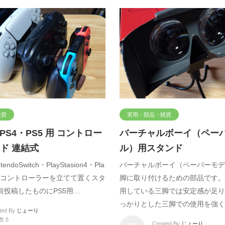
雑貨
実用・部品・雑貨
・PS4・PS5 用 コントロー
バーチャルボーイ（ペー
ド 連結式
ル）用スタンド
ndoSwitch・PlayStasion4・Pla
バーチャルボーイ（ペーパーモデ
n5）用コントローラーを立てて置くスタ
脚に取り付けるための部品です。
前投稿したものにPS5用…
用している三脚では安定感が足り
っかりとした三脚での使用を強く
ted By
じょーり
数 5
Created By
じょーり