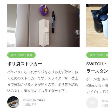
実用・部品・雑貨
実用・部品・
ポリ袋ストッカー
SWITCH
ラースタン
バラバラになったポリ袋をとりあえず貯めてお
くためのストッカーです。スライダーを一番上
ゲーム機（Ninte
まで移動させると蓋が開くので、ポリ袋を詰め
yStasio
込みます。蓋を閉めてスライダーを下…
ンドです。以
Created By
milktea
Crea
出品数 112
出品