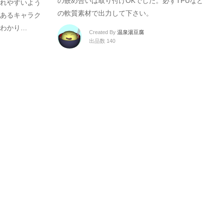
の嵌め合いは取り付けOKでした。必ずTPUなど
れやすいよう
の軟質素材で出力して下さい。
あるキャラク
わかり…
Created By
温泉湯豆腐
出品数 140