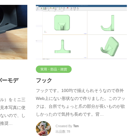
実用・部品・雑貨
パーモデ
フック
フックです。100均で揃えられそうなので存外
Web上にない形状なので作りました。このフッ
ル）をミニ三
クは、台所でちょっと爪の部分が長いものが欲
見本写真に使
しかったので気持ち長めです。背…
ないので、し
推奨…
Created By
Ten
出品数 78