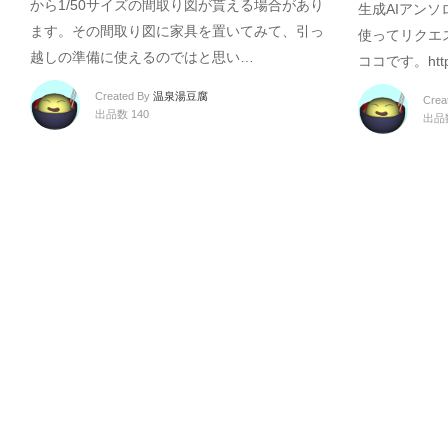
から1/50サイズの間取り図が貰える場合があり
生成AIアンソ
ます。その間取り図に家具を置いてみて、引っ
使ってリクエス
越しの準備に使えるのではと思い…
ココです。https
Created By
温泉湯豆腐
Crea
出品数 140
出品数