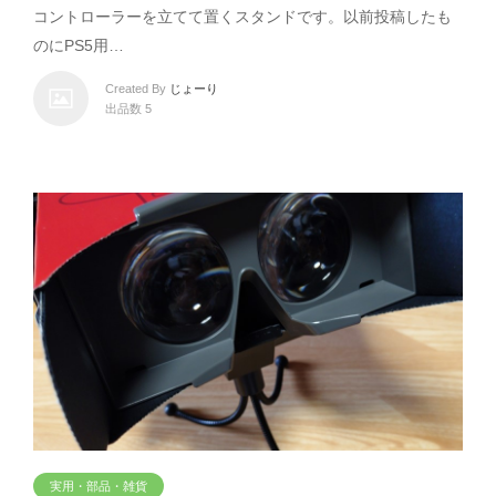
コントローラーを立てて置くスタンドです。以前投稿したも
のにPS5用…
Created By
じょーり
出品数 5
実用・部品・雑貨