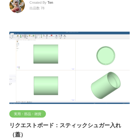
Created By
Ten
出品数 78
実用・部品・雑貨
リクエストボード：スティックシュガー入れ
（蓋）