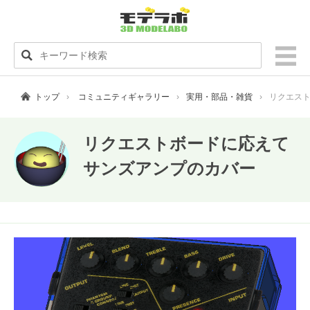
トップ
コミュニティギャラリー
実用・部品・雑貨
リクエスト
リクエストボードに応えて
サンズアンプのカバー