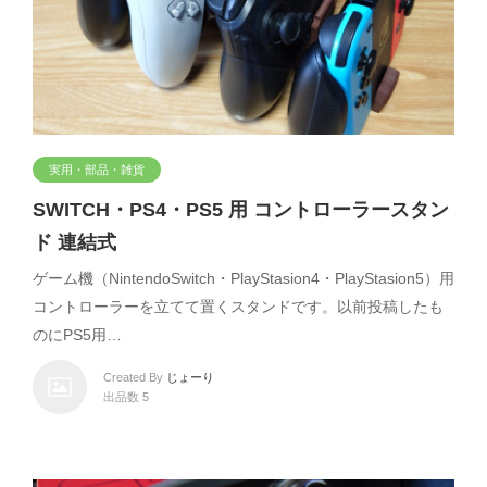
実用・部品・雑貨
SWITCH・PS4・PS5 用 コントローラースタン
ド 連結式
ゲーム機（NintendoSwitch・PlayStasion4・PlayStasion5）用
コントローラーを立てて置くスタンドです。以前投稿したも
のにPS5用…
Created By
じょーり
出品数 5