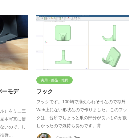
実用・部品・雑貨
パーモデ
フック
フックです。100均で揃えられそうなので存外
Web上にない形状なので作りました。このフッ
ル）をミニ三
クは、台所でちょっと爪の部分が長いものが欲
見本写真に使
しかったので気持ち長めです。背…
ないので、し
推奨…
Created By
Ten