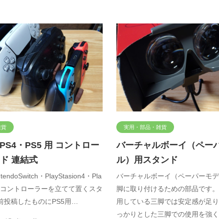
雑貨
実用・部品・雑貨
・PS4・PS5 用 コントロー
バーチャルボーイ（ペー
ド 連結式
ル）用スタンド
ndoSwitch・PlayStasion4・Pla
バーチャルボーイ（ペーパーモデ
n5）用コントローラーを立てて置くスタ
脚に取り付けるための部品です。
前投稿したものにPS5用…
用している三脚では安定感が足り
っかりとした三脚での使用を強く