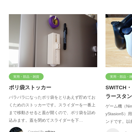
実用・部品・雑貨
実用・部品・
ポリ袋ストッカー
SWITCH
ラースタン
バラバラになったポリ袋をとりあえず貯めてお
くためのストッカーです。スライダーを一番上
ゲーム機（Ninte
まで移動させると蓋が開くので、ポリ袋を詰め
yStasio
込みます。蓋を閉めてスライダーを下…
ンドです。以
Created By
milktea