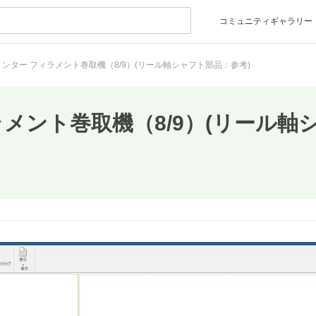
コミュニティギャラリー
リンター フィラメント巻取機（8/9）(リール軸シャフト部品：参考)
ラメント巻取機（8/9）(リール軸