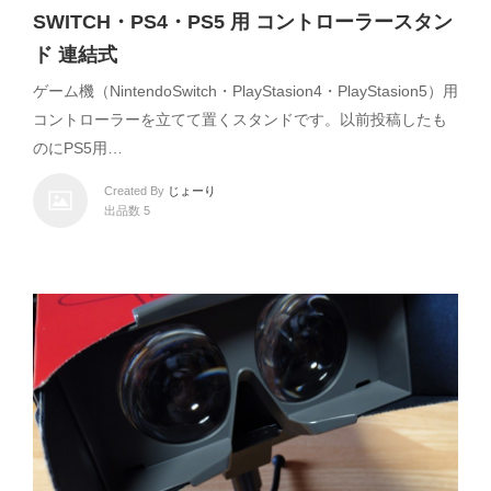
SWITCH・PS4・PS5 用 コントローラースタン
ド 連結式
ゲーム機（NintendoSwitch・PlayStasion4・PlayStasion5）用
コントローラーを立てて置くスタンドです。以前投稿したも
のにPS5用…
Created By
じょーり
出品数 5