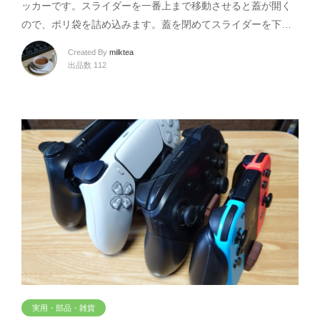
ッカーです。スライダーを一番上まで移動させると蓋が開く
ので、ポリ袋を詰め込みます。蓋を閉めてスライダーを下…
Created By
milktea
出品数 112
実用・部品・雑貨