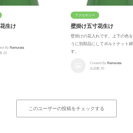
アクセサリー
花生け
壁掛け五寸花生け
。
壁掛けの花入れです。上下の色を
うに別部品にしてボルトナット締
ted By
Ramurata
す。
 20
Created By
Ramurata
出品数 20
このユーザーの投稿をチェックする