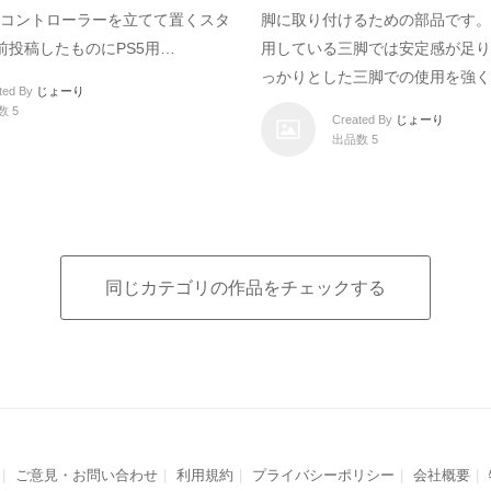
n5）用コントローラーを立てて置くスタ
脚に取り付けるための部品です。
前投稿したものにPS5用…
用している三脚では安定感が足り
っかりとした三脚での使用を強く
ted By
じょーり
数 5
Created By
じょーり
出品数 5
同じカテゴリの作品をチェックする
ご意見・お問い合わせ
利用規約
プライバシーポリシー
会社概要