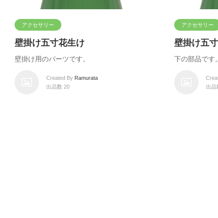
アクセサリー
アクセサリー
壁掛け五寸花生け
壁掛け五寸
壁掛け用のパーツです。
下の部品です
Created By
Ramurata
Crea
出品数 20
出品数