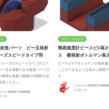
ちゃ
ホビー・おもちゃ
改造パーツ ビー玉発射
簡易速度計ビースピV高
ーズスピードタイプ用
ス 横発射ボトルマン高
シリーズのスピードタイプのコア
ビースピVでボトルマンの発射速
ビー玉を発射できる改造パーツで
ことができるような高さに調節で
や無理な発射で破損の可能性があ
す。
注意ください。
Created By
DENZO CHANNE
出品数 138
ted By
DENZO CHANNEL
 138