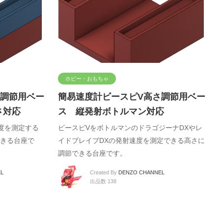
ホビー・おもちゃ
さ調節用ベー
簡易速度計ビースピV高さ調節用ベー
さ対応
ス 縦発射ボトルマン対応
度を測定する
ビースピVをボトルマンのドラゴジーナDXやレ
きる台座で
イドブレイブDXの発射速度を測定できる高さに
調節できる台座です。
L
Created By
DENZO CHANNEL
出品数 138