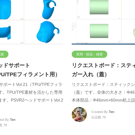
雑貨
実用・部品・雑貨
ヘッドサポート
リクエストボード：ステ
（TPU/TPEフィラメント用）
ガー入れ（蓋）
サポートVol.21（TPU/TPEフィラ
リクエストボード：スティックシ
。TPU/TPE素材を活かした専用
（蓋）です。全体の大きさ：Φ46m
す。PSVR2ヘッドサポートVol.2
本体部品：Φ46mm×60mm机上
Created By
Ten
出品数 78
ted By
Ten
 78