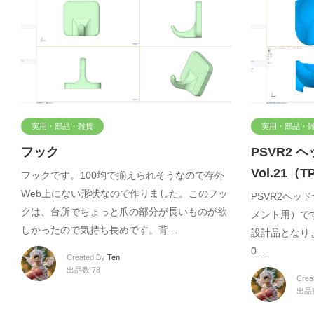
実用・部品・雑貨
実用・部品・
フック
PSVR2 
Vol.21
フックです。100均で揃えられそうなので存外
Web上にない形状なので作りました。このフッ
PSVR2ヘッド
クは、台所でちょっと爪の部分が長いものが欲
メント用）です
しかったので気持ち長めです。背…
設計品となりま
0…
Created By
Ten
出品数 78
Crea
出品数