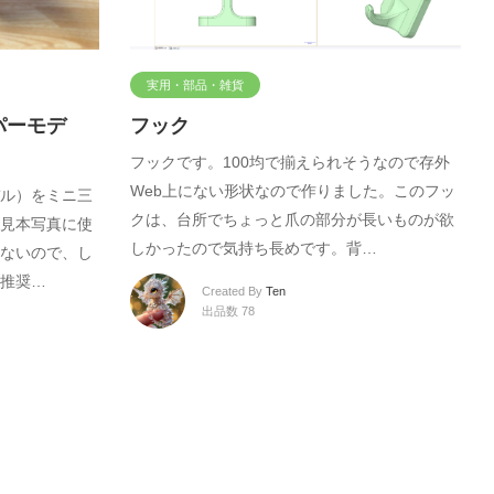
実用・部品・雑貨
パーモデ
フック
フックです。100均で揃えられそうなので存外
Web上にない形状なので作りました。このフッ
ル）をミニ三
クは、台所でちょっと爪の部分が長いものが欲
見本写真に使
しかったので気持ち長めです。背…
ないので、し
推奨…
Created By
Ten
出品数 78