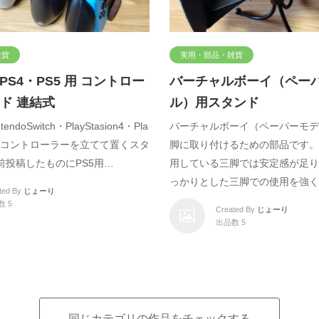
雑貨
実用・部品・雑貨
・PS4・PS5 用 コントロー
バーチャルボーイ（ペー
ド 連結式
ル）用スタンド
ndoSwitch・PlayStasion4・Pla
バーチャルボーイ（ペーパーモデ
n5）用コントローラーを立てて置くスタ
脚に取り付けるための部品です。
前投稿したものにPS5用…
用している三脚では安定感が足り
っかりとした三脚での使用を強く
ted By
じょーり
数 5
Created By
じょーり
出品数 5
同じカテゴリの作品をチェックする