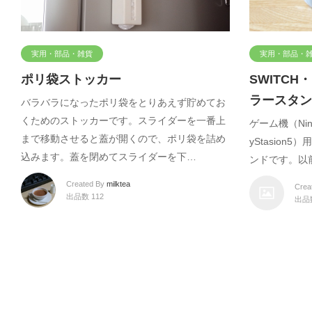
実用・部品・雑貨
実用・部品・
ポリ袋ストッカー
SWITCH
ラースタン
バラバラになったポリ袋をとりあえず貯めてお
くためのストッカーです。スライダーを一番上
ゲーム機（Ninte
まで移動させると蓋が開くので、ポリ袋を詰め
yStasio
込みます。蓋を閉めてスライダーを下…
ンドです。以
Created By
milktea
Crea
出品数 112
出品