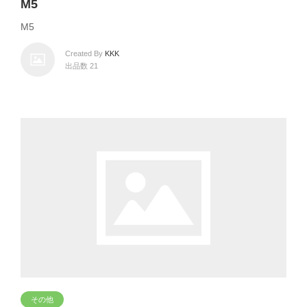
M5
M5
Created By
KKK
出品数 21
その他