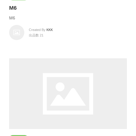
M6
M6
Created By
KKK
出品数 21