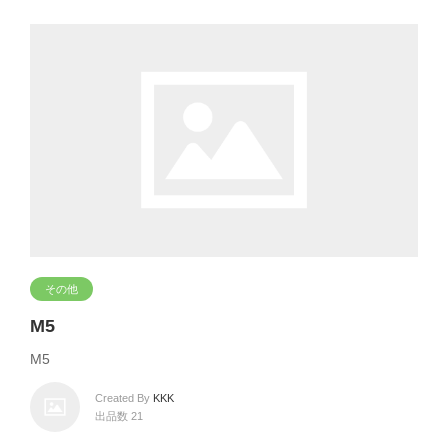
その他
M5
M5
Created By
KKK
出品数 21