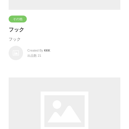
その他
フック
フック
Created By
KKK
出品数 21