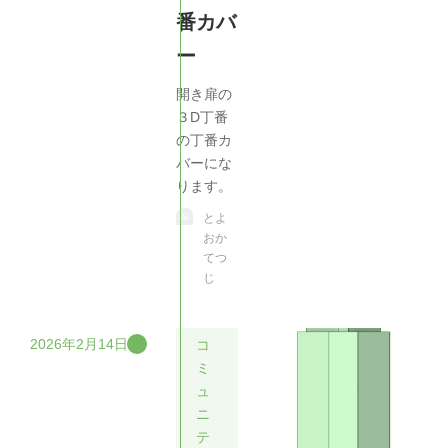
番カバ
ー
開き扉の
３D丁番
の丁番カ
バーにな
ります。
とよ
おか
てつ
じ
2026年2月14日
コ
ミ
ュ
ニ
テ