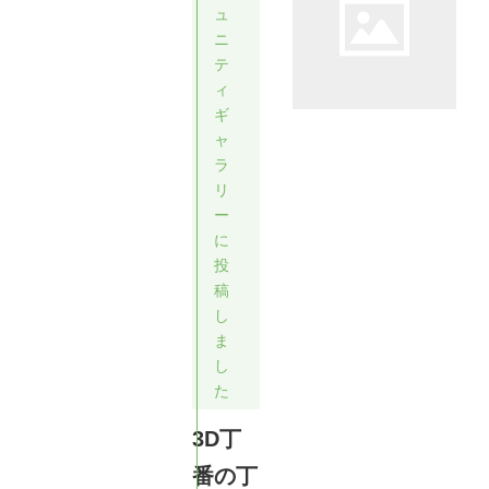
ュ
ニ
テ
ィ
ギ
ャ
ラ
リ
ー
に
投
稿
し
ま
し
た
3D丁
番の丁