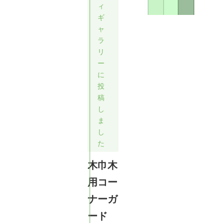
ィ
ギ
ャ
ラ
リ
ー
に
投
稿
し
ま
し
た
木巾木
用コー
ナーガ
ード