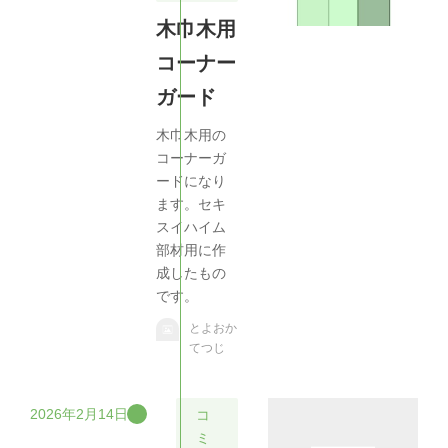
木巾木用
コーナー
ガード
木巾木用の
コーナーガ
ードになり
ます。セキ
スイハイム
部材用に作
成したもの
です。
とよおか
てつじ
2026年2月14日
コ
ミ