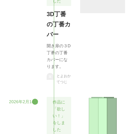
した
3D丁番
の丁番カ
バー
開き扉の３D
丁番の丁番
カバーにな
ります。
とよおか
てつじ
2026年2月14日
作品に
「欲し
い！」
をしま
した