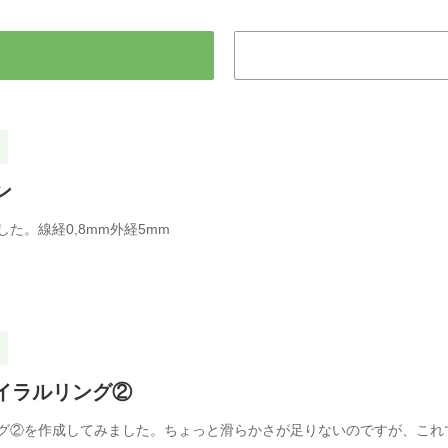
ン
た。線経0,8mm外経5mm
イラルリング②
グ②を作成してみました。ちょっと滑らかさが足りないのですが、これ