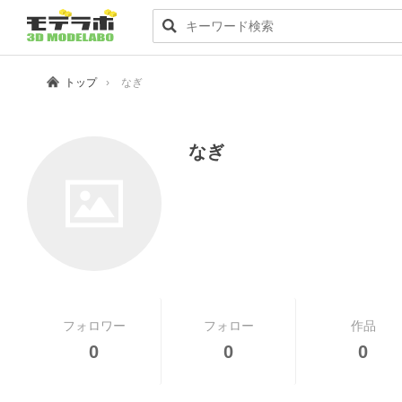
トップ
なぎ
なぎ
フォロワー
フォロー
作品
0
0
0