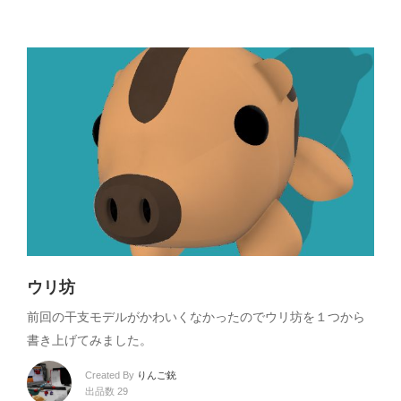
ウリ坊
前回の干支モデルがかわいくなかったのでウリ坊を１つから
書き上げてみました。
Created By
りんご銃
出品数 29