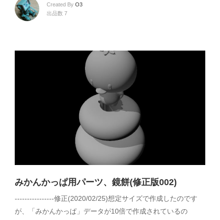
Created By
O3
出品数 7
みかんかっぱ用パーツ、鏡餅(修正版002)
----------------修正(2020/02/25)想定サイズで作成したのです
が、「みかんかっぱ」データが10倍で作成されているの