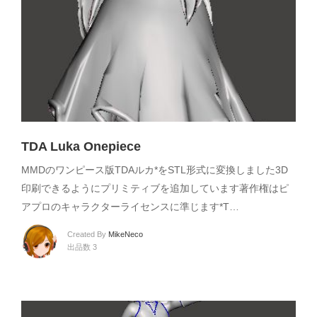
TDA Luka Onepiece
MMDのワンピース版TDAルカ*をSTL形式に変換しました3D
印刷できるようにプリミティブを追加しています著作権はピ
アプロのキャラクターライセンスに準じます*T…
Created By
MikeNeco
出品数 3