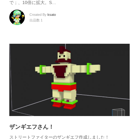
で；、10倍に拡大。S…
Created By
ksato
出品数 1
ザンギエフさん！
ストリートファイターのザンギエフ作成しました！