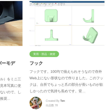
実用・部品・雑貨
パーモデ
フック
フックです。100均で揃えられそうなので存外
Web上にない形状なので作りました。このフッ
ル）をミニ三
クは、台所でちょっと爪の部分が長いものが欲
見本写真に使
しかったので気持ち長めです。背…
ないので、し
推奨…
Created By
Ten
出品数 78