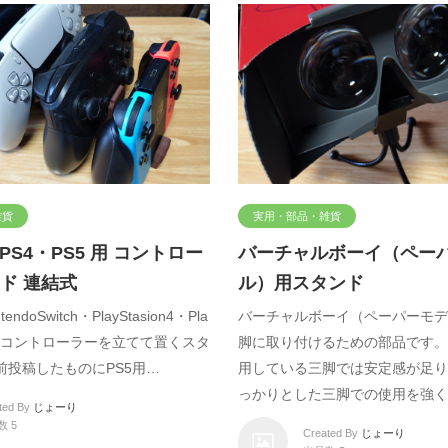
雑貨
実用・部品・雑貨
・PS4・PS5 用 コントロー
バーチャルボーイ（ペー
ド 連結式
ル）用スタンド
ndoSwitch・PlayStasion4・Pla
バーチャルボーイ（ペーパーモデ
n5）用コントローラーを立てて置くスタ
脚に取り付けるための部品です。
前投稿したものにPS5用…
用している三脚では安定感が足り
っかりとした三脚での使用を強く
ted By
じょーり
数 5
Created By
じょーり