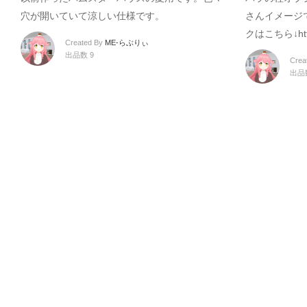
穴が開いていて涼しい仕様です。
さんイメージ
クはこちら↓https
Created By
ME-らぶりぃ
出品数 9
Crea
出品