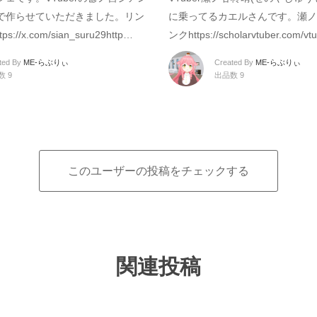
で作らせていただきました。リン
に乗ってるカエルさんです。瀬ノ
://x.com/sian_suru29http…
ンクhttps://scholarvtuber.com/vt
ted By
ME-らぶりぃ
Created By
ME-らぶりぃ
数 9
出品数 9
このユーザーの投稿をチェックする
関連投稿