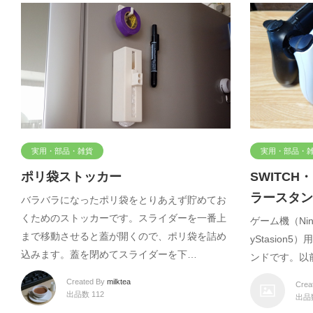
実用・部品・雑貨
実用・部品・
ポリ袋ストッカー
SWITCH
ラースタン
バラバラになったポリ袋をとりあえず貯めてお
くためのストッカーです。スライダーを一番上
ゲーム機（Ninte
まで移動させると蓋が開くので、ポリ袋を詰め
yStasio
込みます。蓋を閉めてスライダーを下…
ンドです。以
Created By
milktea
Crea
出品数 112
出品