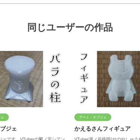
同じユーザーの作品
ジェ
アート・オブジェ
ブジェ
かえるさんフィギュア
ェです。VTuberの鬱ノ宮シアン
VTuber瀬ノ谷柊晴(せのやしゅ